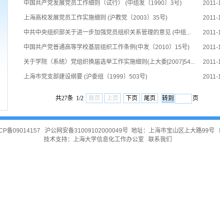
中国共产党发展党员工作细则（试行） (中组发〔1990〕3号)
2011-
上海高校发展党员工作实施细则 (沪教党〔2003〕35号)
2011-
中共中央组织部关于进一步加强党员组织关系管理的意见 (中组...
2011-
中国共产党普通高等学校基层组织工作条例(中发〔2010〕15号)
2011-
关于学院（系统）党组织换届选举工作实施细则(上大委[2007]54...
2011-
上海市党支部建设纲要 (沪委组〔1999〕503号)
2011-
共27条 1/2
首页
上页
下页
尾页
页
CP备09014157
沪公网安备31009102000049号
地址：上海市宝山区上大路99号 邮
技术支持：
上海大学信息化工作办公室
联系我们