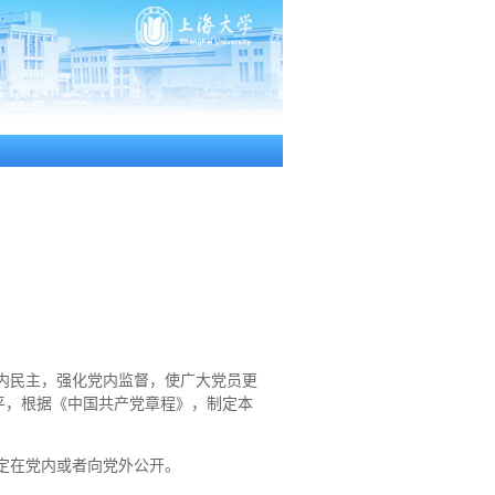
内民主，强化党内监督，使广大党员更
平，根据《中国共产党章程》，制定本
定在党内或者向党外公开。