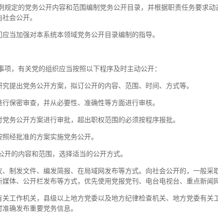
条例规定的党务公开内容和范围编制党务公开目录，并根据职责任务要求动
向社会公开。
门应当加强对本系统本领域党务公开目录编制的指导。
的事项，有关党的组织应当按照以下程序及时主动公开：
研究提出党务公开方案，拟订公开的内容、范围、时间、方式等。
进行保密审查，并从必要性、准确性等方面进行审核。
对党务公开方案进行审批，超出职权范围的必须按程序报批。
按照经批准的方案实施党务公开。
务公开的内容和范围，选择适当的公开方式。
议、制发文件、编发简报、在局域网发布等方式。向社会公开的，一般采
新媒体、公开栏发布等方式，优先使用党报党刊、电台电视台、重点新闻
有关工作机关，县级以上地方党委以及地方纪律检查机关、地方党委有关
时准确发布重要党务信息。