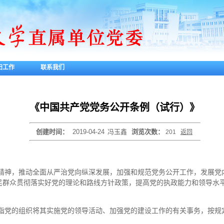
妇工作
联系我们
《中国共产党党务公开条例（试行）》
创建时间：
2019-04-24
冯玉鑫
浏览次数：
201
返回
大精神，推动全面从严治党向纵深发展，加强和规范党务公开工作，发展党
民群众贯彻落实好党的理论和路线方针政策，提高党的执政能力和领导水
是指党的组织将其实施党的领导活动、加强党的建设工作的有关事务，按规