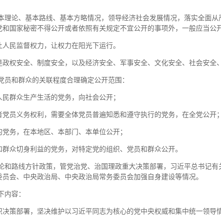
基本理论、基本路线、基本方略情况，领导经济社会发展情况，落实全面从
党和国家秘密不得公开或者依照有关规定不宜公开的事项外，一般应当公
让人民监督权力，让权力在阳光下运行。
是政权安全、制度安全，以及经济安全、军事安全、文化安全、社会安全
与党员和群众的关联程度合理确定公开范围：
人民群众生产生活的党务，向社会公开；
者党员义务权利，需要全体党员普遍知悉和遵守执行的党务，在全党公开
的党务，在本地区、本部门、本单位公开；
和群众切身利益的党务，对特定党的组织、党员和群众公开。
理论和路线方针政策，管党治党、治国理政重大决策部署，习近平总书记有
委员会、中央政治局、中央政治局常务委员会加强自身建设等情况。
下内容：
织决策部署，坚决维护以习近平同志为核心的党中央权威和集中统一领导