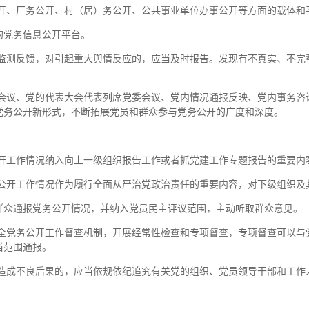
公开、厂务公开、村（居）务公开、公共事业单位办事公开等方面的载体和
的党务信息公开平台。
息监测反馈，对引起重大舆情反应的，应当及时报告。发现有不真实、不完
委会议、党的代表大会代表列席党委会议、党内情况通报反映、党内事务咨
党务公开新形式，不断拓展党员和群众参与党务公开的广度和深度。
公开工作情况纳入向上一级组织报告工作或者抓党建工作专题报告的重要内
务公开工作情况作为履行全面从严治党政治责任的重要内容，对下级组织及
群众通报党务公开情况，并纳入党员民主评议范围，主动听取群众意见。
健全党务公开工作督查机制，开展经常性检查和专项督查，专项督查可以与
当范围通报。
并造成不良后果的，应当依规依纪追究有关党的组织、党员领导干部和工作