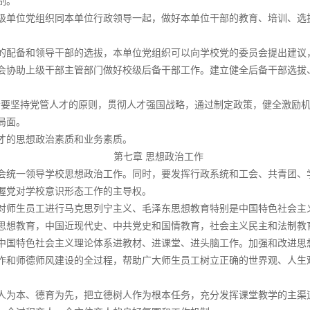
制。
级单位党组织同本单位行政领导一起，做好本单位干部的教育、培训、选
的配备和领导干部的选拔，本单位党组织可以向学校党的委员会提出建议
会协助上级干部主管部门做好校级后备干部工作。建立健全后备干部选拔
会要坚持党管人才的原则，贯彻人才强国战略，通过制定政策，健全激励
局面。
才的思想政治素质和业务素质。
第七章 思想政治工作
会统一领导学校思想政治工作。同时，要发挥行政系统和工会、共青团、
握党对学校意识形态工作的主导权。
对师生员工进行马克思列宁主义、毛泽东思想教育特别是中国特色社会主
思想教育，中国近现代史、中共党史和国情教育，社会主义民主和法制教
中国特色社会主义理论体系进教材、进课堂、进头脑工作。加强和改进思
作和师德师风建设的全过程，帮助广大师生员工树立正确的世界观、人生
人为本、德育为先，把立德树人作为根本任务，充分发挥课堂教学的主渠