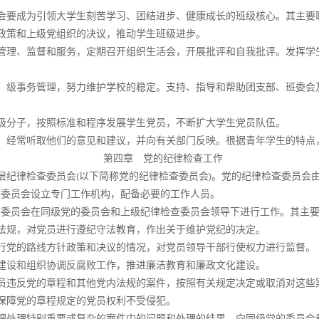
会要成为引领大学生刻苦学习、团结进步、健康成长的班级核心。其主要
政策和上级党组织的决议，推动学生班级进步。
管理、监督和服务，定期召开组织生活会，开展批评和自我批评。发挥学
。
）级事务管理，努力维护学校的稳定。支持、指导和帮助团支部、班委会
极分子，按照标准和程序发展学生党员，不断扩大学生党员队伍。
，经常听取他们的意见和建议，并向有关部门反映。根据青年学生的特点
第四章 党的纪律检查工作
层纪律检查委员会
以下简称党的纪律检查委员会
。党的纪律检查委员会
(
)
查委员会设立专门工作机构，配备必要的工作人员。
查委员会在同级党的委员会和上级纪律检查委员会领导下进行工作。其主
法规，对党员进行遵纪守法教育，作出关于维护党纪的决定。
行党的路线方针政策和决议的情况，对党员领导干部行使权力进行监督。
建设和组织协调反腐败工作，推进廉洁教育和廉政文化建设。
员违反党的章程和其他党内法规的案件，按照有关规定决定或取消对这些
保障党的章程规定的党员权利不受侵犯。
把处理特别重要或复杂的案件中的问题和处理的结果，向同级党的委员会