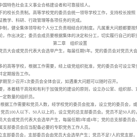
中国特色社会主义事业合格建设者和可靠接班人。
下的校长负责制。高等学校党的委员会统一领导学校工作，支持校长按照
证教学、科研、行政管理等各项任务的完成。
中制，健全集体领导和个人分工负责相结合的制度。凡属重大问题都要按
论，作出决定；委员会成员要根据集体的决定和分工，切实履行自己的职
第二章 组织设置
党员大会或党员代表大会选举产生，每届任期
年。党的委员会对党员大
5
多的高等学校，根据工作需要，经上级党组织批准，党的委员会可设立常
并定期报告工作。
学期至少召开
次委员会全体会议，如遇重大问题可以随时召开。
1
要，本着精干高效和有利于加强党的建设的原则，设立办公室、组织部、
一定数量的组织员。
位根据工作需要和党员人数，经学校党的委员会批准，设立党的委员会，
。党员
人以下、
人以上的，设立党的总支部委员会。党员不足
人的
100
50
50
员大会或党员代表大会选举产生，每届任期
年或
年；党的总支部委员会
3
4
属支部委员会应当配备必要的专职党务工作人员。
立支部委员会，支部委员会由党员大会选举产生；党员不足
人的党支部
7