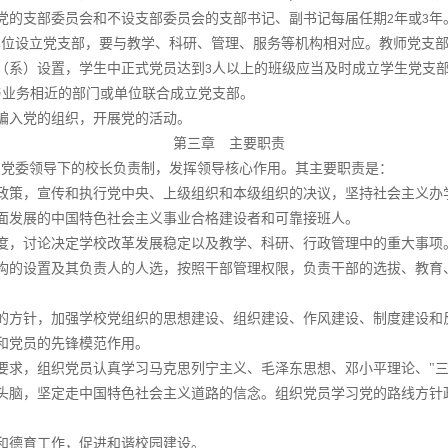
党的支部委员会和不设支部委员会的支部书记、副书记每届任期
年或
年
2
3
单位设立党支部，要与教学、科研、管理、服务等机构相对应。教师党支
（系）设置，学生中正式党员达到
人以上的班级应当及时成立学生党支
3
与业务相近的部门或单位联合成立党支部。
编入党的组织，开展党的活动。
第三章 主要职责
照党委领导下的校长负责制，发挥领导核心作用。其主要职责是：
政策，宣传和执行党中央、上级组织和本级组织的决议，坚持社会主义办
面发展的中国特色社会主义事业合格建设者和可靠接班人。
度，讨论决定学校改革发展稳定以及教学、科研、行政管理中的重大事项
构的设置及其负责人的人选，按照干部管理权限，负责干部的选拔、教育
的方针，加强学校党组织的思想建设、组织建设、作风建设、制度建设和
和党员的先锋模范作用。
要求，组织党员认真学习马克思列宁主义、毛泽东思想、邓小平理论、"三
头脑，坚定走中国特色社会主义道路的信念。组织党员学习党的路线方针
和德育工作，促进和谐校园建设。