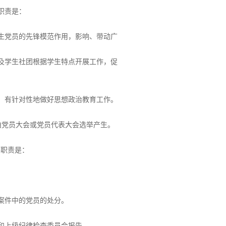
职责是：
生党员的先锋模范作用，影响、带动广
及学生社团根据学生特点开展工作，促
，有针对性地做好思想政治教育工作。
由党员大会或党员代表大会选举产生。
要职责是：
案件中的党员的处分。
和上级纪律检查委员会报告。