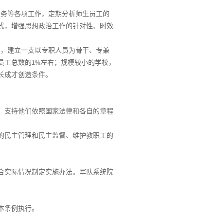
服务等各项工作，定期分析师生员工的
式，增强思想政治工作的针对性、时效
划，建立一支以专职人员为骨干、专兼
员工总数的
左右；规模较小的学校，
1%
长成才创造条件。
，支持他们依照国家法律和各自的章程
的民主管理和民主监督、维护教职工的
合实际情况制定实施办法。军队系统院
本条例执行。