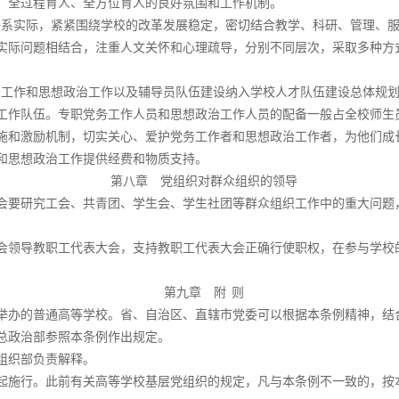
、全过程育人、全方位育人的良好氛围和工作机制。
联系实际，紧紧围绕学校的改革发展稳定，密切结合教学、科研、管理、
实际问题相结合，注重人文关怀和心理疏导，分别不同层次，采取多种方
务工作和思想政治工作以及辅导员队伍建设纳入学校人才队伍建设总体规
工作队伍。专职党务工作人员和思想政治工作人员的配备一般占全校师生
施和激励机制，切实关心、爱护党务工作者和思想政治工作者，为他们成
和思想政治工作提供经费和物质支持。
第八章 党组织对群众组织的领导
会要研究工会、共青团、学生会、学生社团等群众组织工作中的重大问题
会领导教职工代表大会，支持教职工代表大会正确行使职权，在参与学校
第九章 附
则
举办的普通高等学校。省、自治区、直辖市党委可以根据本条例精神，结
总政治部参照本条例作出规定。
组织部负责解释。
起施行。此前有关高等学校基层党组织的规定，凡与本条例不一致的，按