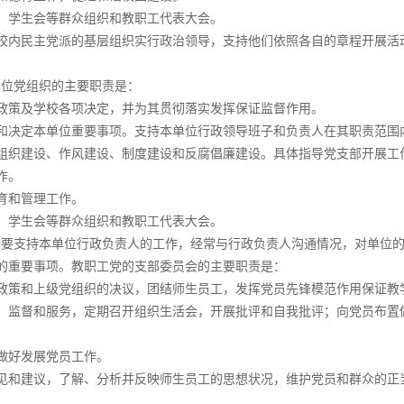
、学生会等群众组织和教职工代表大会。
校内民主党派的基层组织实行政治领导，支持他们依照各自的章程开展活
。
单位党组织的主要职责是：
政策及学校各项决定，并为其贯彻落实发挥保证监督作用。
和决定本单位重要事项。支持本单位行政领导班子和负责人在其职责范围
组织建设、作风建设、制度建设和反腐倡廉建设。具体指导党支部开展工
作。
育和管理工作。
、学生会等群众组织和教职工代表大会。
会要支持本单位行政负责人的工作，经常与行政负责人沟通情况，对单位
的重要事项。教职工党的支部委员会的主要职责是：
政策和上级党组织的决议，团结师生员工，发挥党员先锋模范作用保证教
、监督和服务，定期召开组织生活会，开展批评和自我批评；向党员布置
做好发展党员工作。
见和建议，了解、分析并反映师生员工的思想状况，维护党员和群众的正