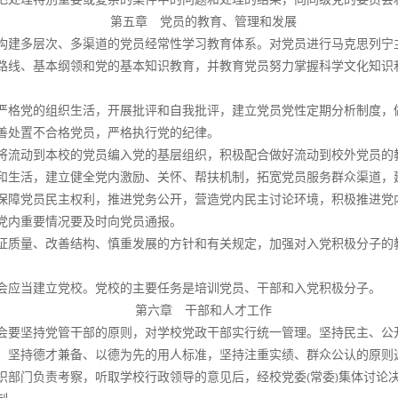
第五章 党员的教育、管理和发展
构建多层次、多渠道的党员经常性学习教育体系。对党员进行马克思列宁
路线、基本纲领和党的基本知识教育，并教育党员努力掌握科学文化知识
严格党的组织生活，开展批评和自我批评，建立党员党性定期分析制度，
善处置不合格党员，严格执行党的纪律。
将流动到本校的党员编入党的基层组织，积极配合做好流动到校外党员的
和生活，建立健全党内激励、关怀、帮扶机制，拓宽党员服务群众渠道，
保障党员民主权利，推进党务公开，营造党内民主讨论环境，积极推进党
党内重要情况要及时向党员通报。
证质量、改善结构、慎重发展的方针和有关规定，加强对入党积极分子的
会应当建立党校。党校的主要任务是培训党员、干部和入党积极分子。
第六章 干部和人才工作
会要坚持党管干部的原则，对学校党政干部实行统一管理。坚持民主、公
，坚持德才兼备、以德为先的用人标准，坚持注重实绩、群众公认的原则
织部门负责考察，听取学校行政领导的意见后，经校党委
常委
集体讨论
(
)