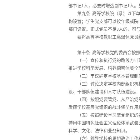
部书记
人，必要时增选副书记
人。
1
1
第九条
高等学校院（系）以下
构设置；学生党支部可以按年级或院
部门设置。正式党员不足
人的，可
3
要将高等学校教职工离退休党员
第十条
高等学校党的委员会按
（一）宣传和执行党的路线方针
推进学校科学发展，培养德智体美全
（二）审议确定学校基本管理制
（三）讨论决定学校内部组织机
设、干部队伍建设和人才队伍建设。
（四）按照党要管党、从严治党
发挥学校基层党组织的战斗堡垒作用
（五）按照建设学习型党组织的
持用中国特色社会主义理论体系武装
科学、文化、法律和业务知识。
（六）领导学校的思想政治工作