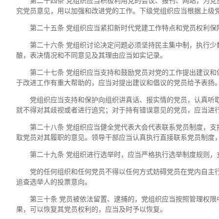
第二十四条 党组织应当积极利用党的会议、报刊、网站，为
究党员意见，用以加强和改进党的工作。下级党组织应当根据上级
第二十五条 党组织应当紧扣新时代党建工作特点和党员权利
第二十六条 党组织讨论决定问题必须坚持民主集中制，执行
酿，表决情况和不同意见及其理由应当如实记录。
第二十七条 党组织应当支持和鼓励党员对党的工作提出建议
于改进工作有重大帮助的，应当对提出建议和倡议的党员给予表扬
党组织应当支持和保护向组织讲真话、报实情的党员，认真听
就不得对其歧视或者进行追究；对于持有错误意见的党员，应当进
第二十八条 党组织应当健全党代表大会代表联系党员制度，
取党员对其履职的意见。领导干部应当认真执行直接联系党员制度
第二十九条 党组织进行选举时，应当严格执行选举制度规则，
党的任何组织和任何党员不得以任何方式妨碍党员在党内自主
追查选举人的投票意向。
第三十条 党员被依法留置、逮捕的，党组织应当按照管理权
果，可以恢复其党员权利的，应当及时予以恢复。