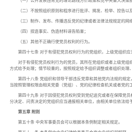
（一）公开发表违背党的理论路线方针政策和党中央重大决策
（二）不按照组织原则和程序进行批评、揭发、检举、控告以
（三）制作、发布、传播违反党的纪律或者法律法规规定的网
（四）捏造事实、伪造材料诬告陷害；
（五）其他不正确行使党员权利的行为。
第四十七条 对于有侵犯党员权利行为的党组织，上级党组织应
对于有侵犯党员权利行为的党员，其所在党组织或者上级党组
方式给予处理；情节较重的，按照规定给予组织调整或者组织处理
第四十八条 党组织和领导干部违反党章和其他党内法规的规
当按照管理权限由相关党委（党组）、党的纪律检查机关或者党的
第四十九条 对于因侵犯党员权利受到党纪追究或者在保障党
分决定、问责决定的党组织应当通报相关单位，由相关单位依法给
第五章 附则
第五十条 中央军事委员会可以根据本条例制定相关规定。