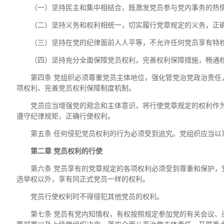
（一）坚持民主和集中相结合，既激发党员参与党内事务的热
（二）坚持义务和权利相统一，切实履行党章规定的义务，正
（三）坚持在党的纪律面前人人平等，不允许任何党员享有特
（四）坚持充分全面保障党员权利，完善权利保障措施，畅通
第四条 党组织必须尊重党员主体地位，强化管党治党政治责
项权利、完善党员权利保障制度机制。
党员应当增强党的观念和主体意识，将行使党章规定的权利作
遵守纪律规矩，正确行使权利。
第五条 任何侵犯党员权利的行为必须受到追究。党组织应当
第二章 党员权利的行使
第六条 党员享有的党章规定的各项权利必须受到尊重和保护
选举权以外，享有同正式党员一样的权利。
党员行使权利时不得侵犯其他党员的权利。
第七条 党员有党内知情权，有权按照规定参加党的有关会议