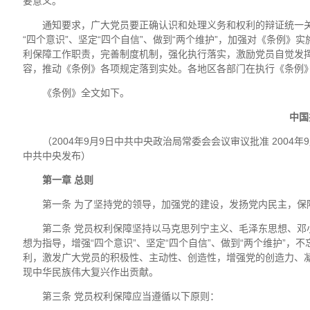
要意义。
通知要求，广大党员要正确认识和处理义务和权利的辩证统一
“四个意识”、坚定“四个自信”、做到“两个维护”，加强对《条例
利保障工作职责，完善制度机制，强化执行落实，激励党员自觉发
容，推动《条例》各项规定落到实处。各地区各部门在执行《条例
《条例》全文如下。
中国
（2004年9月9日中共中央政治局常委会会议审议批准 2004年9
中共中央发布）
第一章 总则
第一条 为了坚持党的领导，加强党的建设，发扬党内民主，
第二条 党员权利保障坚持以马克思列宁主义、毛泽东思想、邓
想为指导，增强“四个意识”、坚定“四个自信”、做到“两个维护”
利，激发广大党员的积极性、主动性、创造性，增强党的创造力、
现中华民族伟大复兴作出贡献。
第三条 党员权利保障应当遵循以下原则：