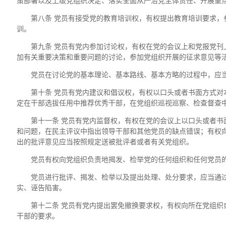
策部署以及上级党组织决定、落实全面从严治党主体责任、开展重
第八条 党员有接受党的教育培训权，有权提出教育培训要求
训。
第九条 党员有党内参加讨论权，有权在党的会议上和党报党
加有关重要决策和重要问题的讨论，参加党组织开展的征求意见等
党员在讨论党的基本理论、基本路线、基本方略的过程中，应
第十条 党员有党内建议和倡议权，有权以口头或者书面方式
定在干部选拔任用中推荐优秀干部，在党组织巡视巡察、检查督查
第十一条 党员有党内监督权，有权在党的会议上以口头或者
和问题，在民主评议中指出领导干部和其他党员的缺点错误；有权
出的批评意见应当按照规定送被批评者或者有关党组织。
党员有权向党组织负责地揭发、检举党的任何组织和任何党员
党员进行批评、揭发、检举以及提出处理、处分要求，应当通
实、诬告陷害。
第十二条 党员有党内提出罢免撤换要求权，有权向所在党组
干部的要求。