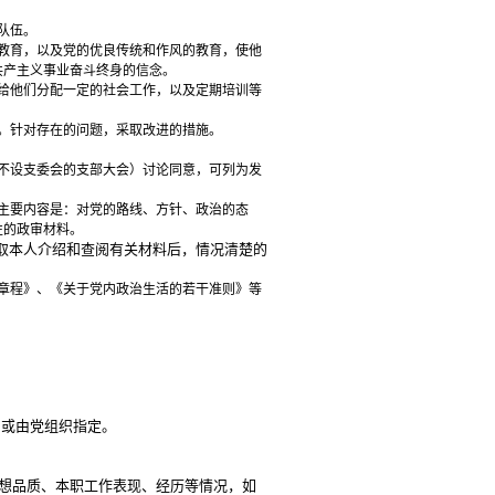
队伍。
教育，以及党的优良传统和作风的教育，使他
共产主义事业奋斗终身的信念。
给他们分配一定的社会工作，以及定期培训等
。针对存在的问题，采取改进的措施。
不设支委会的支部大会）讨论同意，可列为发
主要内容是：对党的路线、方针、政治的态
性的政审材料。
取本人介绍和查阅有关材料后，情况清楚的
章程》、《关于党内政治生活的若干准则》等
，或由党组织指定。
想品质、本职工作表现、经历等情况，如