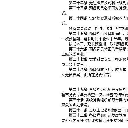
第二十二条
党组织应及时将上级党
第二十三条
预备党员必须面对党旗
式。
第二十四条
党组织要通过听取本人
话。
预备党员调动工作时，调出单位党组织
第二十五条
预备党员预备期满后，
一次预备期，延长时间不能少于半年，
按期转正，延长预备期，取消预备党员
第二十六条
预备党员转正的手续是
上级党委审批。
第二十七条
党委对党支部上报的预
员大会上宣布。
第二十八条
预备员转正后，应将其
立党员档案，由所在党委保存。
第二十九条
各级党委必须把发展党
辖市党委每年要检查一次。检查的结果
第三十条
各级党委组织部每年要向
现象的查处情况。
第三十一条
县以上党委和组织部门
第三十二条
各级党组织对发展党员
要对有关责任者批评教育，违犯党纪的