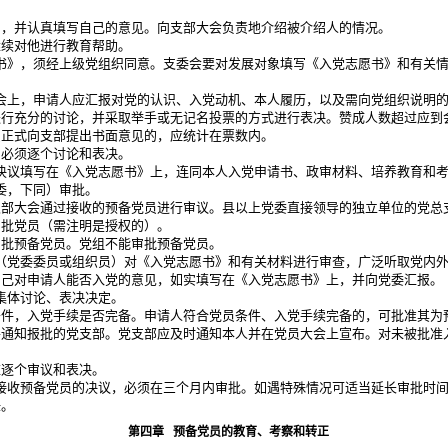
》，并认真填写自己的意见。向支部大会负责地介绍被介绍人的情况。
继续对他进行教育帮助。
书》，须经上级党组织同意。支委会要对发展对象填写《入党志愿书》和有关
会上，申请人应汇报对党的认识、入党动机、本人履历，以及需向党组织说明
进行充分的讨论，并采取举手或无记名投票的方式进行表决。赞成人数超过应到
员正式向支部提出书面意见的，应统计在票数内。
必须逐个讨论和表决。
决议填写在《入党志愿书》上，连同本人入党申请书、政审材料、培养教育和
委，下同）审批。
大会通过接收的预备党员进行审议。县以上党委直接领导的独立单位的党总
审批党员（需注明是授权的）。
批预备党员。党组不能审批预备党员。
（党委委员或组织员）对《入党志愿书》和有关材料进行审查，广泛听取党内
自己对申请人能否入党的意见，如实填写在《入党志愿书》上，并向党委汇报。
集体讨论、表决决定。
，入党手续是否完备。申请人符合党员条件、入党手续完备的，可批准其为
并通知报批的党支部。党支部应及时通知本人并在党员大会上宣布。对未被批准
逐个审议和表决。
接收预备党员的决议，必须在三个月内审批。如遇特殊情况可适当延长审批时
任。
第四章
预备党员的教育、考察和转正