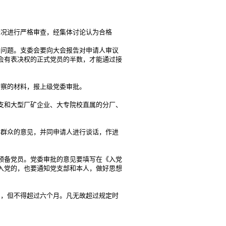
情况进行严格审查，经集体讨论认为合格
的问题。支委会要向大会报告对申请人审议
会有表决权的正式党员的半数，才能通过接
考察的材料，报上级党委审批。
支和大型厂矿企业、大专院校直属的分厂、
外群众的意见，并同申请人进行谈话，作进
预备党员。党委审批的意见要填写在《入党
入党的，也要通知党支部和本人，做好思想
间，但不得超过六个月。凡无故超过规定时