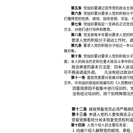
第五条
党组织要通过宣传党的政治主
第六条
党组织要对要求入党的积极分
们懂得党的性质、纲领、指导思想、宗旨、
第七条
党组织要指定一至两名正式党
方法，对他们进行培养和教育。
第八条
党支部每半年要对要求入党的
要求入党的积极分子调动工作时，调出
第九条
要求入党的积极分子经过一年
展对象。
第十条
党组织要对要求入党的积极分
度；本人的政治历史和在重大政治斗争中的
政治审查的基本方法是：同本人谈话、
可不再函调或外调。
凡没有经过政治审
第十一条
基层党委要对发展对象进行
文件。中央组织部组织局编写的《入党教材
因客观原因不能集中进行培训的，党
没有经过培训的，除个别特殊情况外
第十二条
接收预备党员必须严格按
第十三条
申请入党的人要有两名正
受留党察看处分尚未恢复党员权利或尚
第十四条
入党介绍人的主要任务是：
１
向被介绍人解释党的纲领、章程
.