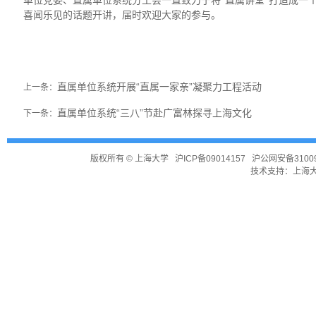
单位党委、直属单位系统分工会一直致力于将“直属讲堂”打造成一
喜闻乐见的话题开讲，届时欢迎大家的参与。
直属单位系统开展“直属一家亲”凝聚力工程活动
上一条：
直属单位系统“三八”节赴广富林探寻上海文化
下一条：
版权所有 ©
上海大学
沪ICP备09014157
沪公网安备31009
技术支持：
上海