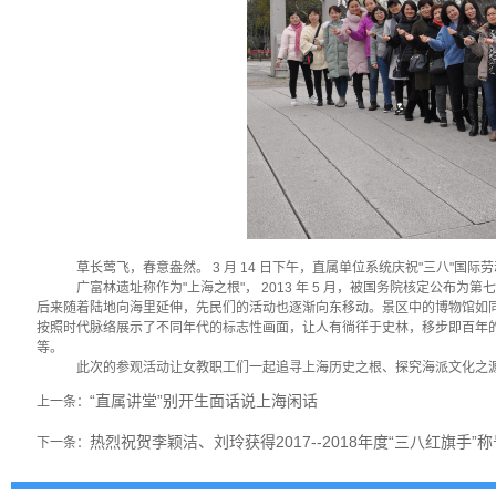
草长莺飞，春意盎然。
3
月
14
日下午，直属单位系统庆祝"三八"国际
广富林遗址称作为"上海之根"，
2013
年
5
月，被国务院核定公布为第七
后来随着陆地向海里延伸，先民们的活动也逐渐向东移动。景区中的博物馆如同
按照时代脉络展示了不同年代的标志性画面，让人有徜徉于史林，移步即百年
等。
此次的参观活动让女教职工们一起追寻上海历史之根、探究海派文化之
“直属讲堂”别开生面话说上海闲话
上一条：
热烈祝贺李颖洁、刘玲获得2017--2018年度“三八红旗手”称
下一条：