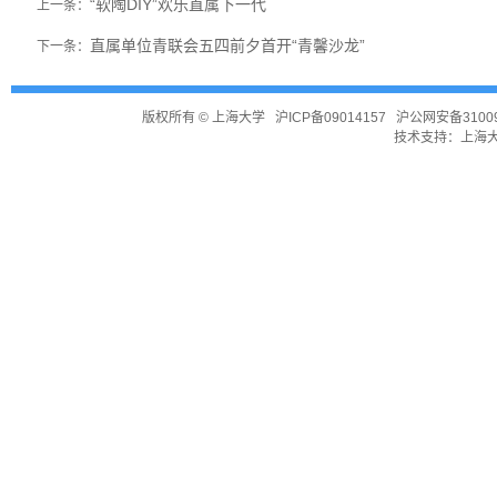
“软陶DIY”欢乐直属下一代
上一条：
直属单位青联会五四前夕首开“青馨沙龙”
下一条：
版权所有 ©
上海大学
沪ICP备09014157
沪公网安备31009
技术支持：
上海