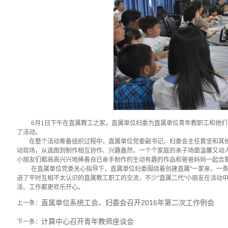
6
月
1
日下午在直属教工之家，直属单位妇委为直属单位青年教职工和他们的
了活动。
在整个活动筹备组织过程中，直属单位党委副书记、妇委会主任黄坚和其他
动现场，从选图到制作相互协作、兴趣盎然，
一个个家庭的亲子场面温馨又动
小朋友们都高高兴兴地捧着自已亲手制作的生动有趣的作品和爸爸妈妈一起合
在直属单位党委关心指导下，直属单位妇委围绕着创建直属"一家亲，一
进了平时互相不太认识的直属教工职工的交流，不少"直属二代"小朋友在活动
活、工作都更欢乐开心。
直属单位系统工会、妇委会召开2016年第二次工作例会
上一条：
计算中心召开青年教师座谈会
下一条：