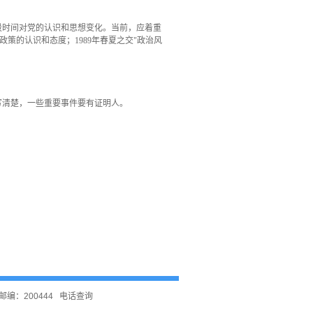
段时间对党的认识和思想变化。当前，应着重
、政策的认识和态度；
1989
年春夏之交"政治风
写清楚，一些重要事件要有证明人。
编：200444
电话查询