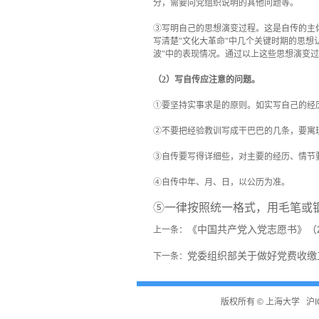
分，需要向党组织说明的其他问题等。
③写明自己的思想演变过程。这是自传的主
写清楚"文化大革命"中几个关键时期的思想
波"中的表现情况。通过以上这些思想演变
（
2
）写自传应注意的问题。
①要坚持实事求是的原则。如实写自己的经
②不要把经验教训写成干巴巴的几条，要寓
③自传要写得详细些，对主要的经历、情节
④自传中年、月、日，以公历为准。
⑤一律按照统一格式，用毛笔或
《中国共产党入党志愿书》（2
上一条：
党委组织部关于做好党费收缴工
下一条：
版权所有 ©
上海大学
沪I