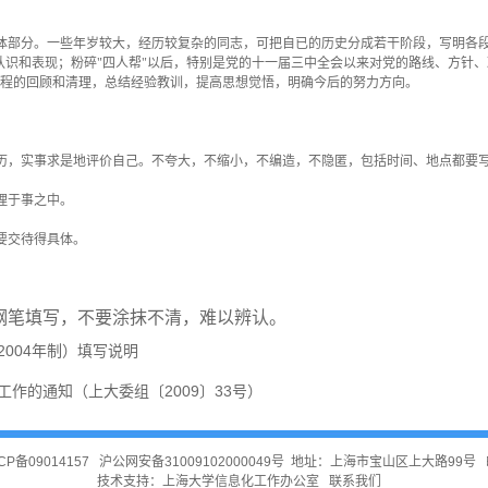
体部分。一些年岁较大，经历较复杂的同志，可把自已的历史分成若干阶段，写明各
认识和表现；粉碎"四人帮"以后，特别是党的十一届三中全会以来对党的路线、方针
过程的回顾和清理，总结经验教训，提高思想觉悟，明确今后的努力方向。
历，实事求是地评价自己。不夸大，不缩小，不编造，不隐匿，包括时间、地点都要
理于事之中。
要交待得具体。
钢笔填写，不要涂抹不清，难以辨认。
004年制）填写说明
作的通知（上大委组〔2009〕33号）
CP备09014157
沪公网安备31009102000049号
地址：上海市宝山区上大路99号 邮
技术支持：
上海大学信息化工作办公室
联系我们