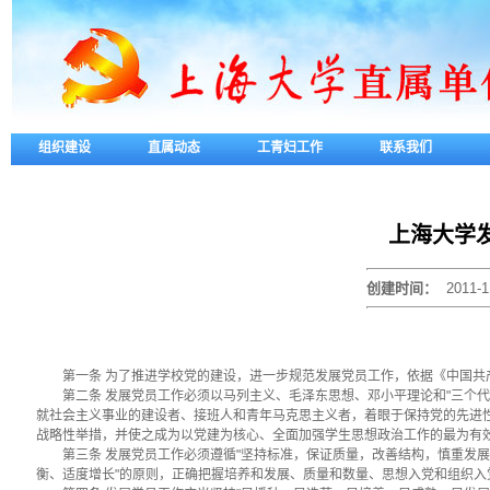
组织建设
直属动态
工青妇工作
联系我们
上海大学
创建时间：
2011-1
第一条 为了推进学校党的建设，进一步规范发展党员工作，依据《中国共
第二条 发展党员工作必须以马列主义、毛泽东思想、邓小平理论和"三个代
就社会主义事业的建设者、接班人和青年马克思主义者，着眼于保持党的先进
战略性举措，并使之成为以党建为核心、全面加强学生思想政治工作的最为有
第三条 发展党员工作必须遵循"坚持标准，保证质量，改善结构，慎重发展"的
衡、适度增长"的原则，正确把握培养和发展、质量和数量、思想入党和组织入