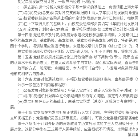
制定年度发展党员计划，一般应当经过下列程序：
(一
)党支部在逐个分析入党积极分子基本情况的基础上，负责填报上海大学
(二
)院(系)党委(总支)负责对各党支部填报的上海大学年度计划发展对象
(三
)校党委组织部对各院系上报的年度计划发展对象进行汇总审核，根据
(四
)在上下取得共识的基础上，由校党委组织部负责填写《年度计划发展
(五
)年度发展计划经审批同意后，由学校党委组织部以发展党员计划批准
第十四条 党组织应及时安排发展对象进校党校参加集中培训。入党培训主要
好党的基本理论、基本路线、基本纲领、基本经验等基本知识教育，特别是理
四十个学时。培训结束应当进行考核。未经党校培训并获得《结业证书》的，
校党委组织部和党校研究制定入党培训大纲，针对不同的对象，提出培训计
第十五条 党组织必须对发展对象进行政治审查
(以下简称"政审")。政
的认识水平和政治态度；在重大政治斗争中的立场、观点和实际表现；直系亲
政审的方式一般采取：查阅档案、本人撰写《自传》、与发展对象进行谈话
他形式相结合的办法。
第十六条 发展对象通过政审，在报送校党委组织部预审前，由基层党委（
公示一般包括下列内容和程序：
(一
)公布发展对象的基本情况；申请入党时间；确定入党积极分子时间；
(二
)院(系)党组织针对群众在公示期间反映的有关问题，指定专人开展调查
(三
)发展对象在公示的基础上，由基层党党委（总支）形成综合考察材料
展。
第十七条 党支部在为发展对象正式履行入党手续前，应报校党委组织部预审
查和阅档工作；党委组织员签发预审意见。必要时，可提交党委组织部部务会
第十八条 对于计划外招收的高等教育学历文凭考试的学生入党积极分子，应
展对象。这部分学生在正式履行入党手续前，应当根据不同情况，主动征求有
第四