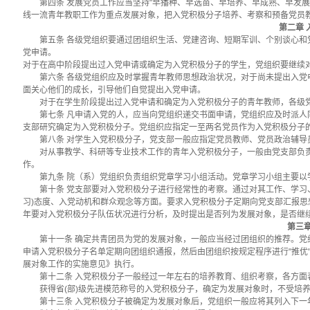
第四条 发展党员工作应当坚持"早播种、早选苗、早培养、早成熟、早发展"
线一流青年教职工作为重点发展对象，把入党积极分子培养、考察和预备党员
第二章
第五条 各级党组织要通过团组织生活、党建咨询、短期军训、个别谈心和党
党申请。
对于在高中阶段提出过入党申请或确定为入党积极分子的学生，党组织要继续
第六条 各级党组织应及时掌握青年教师思想政治状况，对于尚未提出入党申
面关心他们的成长，引导他们自觉提出入党申请。
对于在学生阶段提出过入党申请和确定为入党积极分子的青年教师，各级党
第七条 凡申请入党的人，应当向党组织递交书面申请，党组织应及时派人同
支部研究确定为入党积极分子。党组织应指定一至两名党员作为入党积极分子
第八条 对学生入党积极分子，党支部一般应指定党员教师、党员政治辅导
对从事教学、科研等专业技术工作的青年入党积极分子，一般由党支部负责
作。
第九条 院（系）党组织负责组织党章学习小组活动。党章学习小组主要以
第十条 党支部要对入党积极分子进行经常性的考察。通过对其工作、学习
习)态度、入党动机和群众观念等方面。要求入党积极分子定期向党支部汇报思
年要对入党积极分子队伍状况进行分析，及时提出是否列为发展对象，是否继
第三
第十一条 确定共青团员为党的发展对象，一般应当经过团组织的推荐。党组
申请入党积极分子名单定期向团组织通报，然后由团组织按规定程序进行"推优
展对象工作的实施意见》执行。
第十二条 入党积极分子一般经过一年左右的培养教育、组织考察，各方面表
获得省
(部)级先进模范称号的入党积极分子，确定为发展对象时，不受培
第十三条 入党积极分子被确定为发展对象后，党组织一般应将其列入下一年