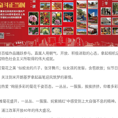
共百幅作品踊跃参与。直属人用朝气、开放、积极进取的心态，拿起相机
国特色社会主义所取得的伟大成就。
菊花之美 “似蛟龙的爪子，张牙舞爪；似女孩的发髻，含苞欲放；似节日
，关注到米开朗基罗拿起画笔迎风筑梦的豪情。
的热爱 “绚丽多彩的菊花千姿百态，一丛丛，一簇簇，挨挨挤挤，仰着多
唯菊花盛开，一丛丛、一簇簇、姹紫嫣红”中感受到上大自强不息的精神
浦江改革开放40年的伟大盛况。