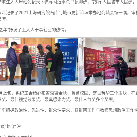
滨江人人屋站旁记录下追寻习近平总书记脚步，“践行‘人民城市人民建，
龙记录了2021上海研究院石库门城市更新论坛举办地商城会馆一隅，审
品牌。
之年”抒发了上大人干事创业的热情。
2月上旬，系统工会精心布置菊舞金秋、菁菁校园、盛世芳华三个版块，
意奖、最佳视觉效果奖、最具感染力奖、最佳人气奖多个奖项。
牢牢把握政治性、先进性、群众性要求，将群团工作与教师思想政治工作
。
”路守“沪”