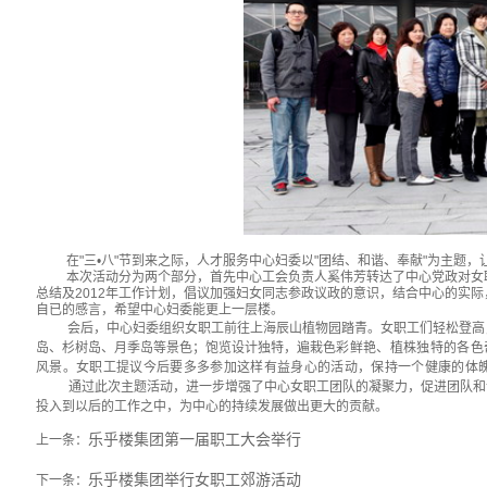
在"三•八"节到来之际，人才服务中心妇委以"团结、和谐、奉献"为主题
本次活动分为两个部分，首先中心工会负责人奚伟芳转达了中心党政对女
总结及2012年工作计划，倡议加强妇女同志参政议政的意识，结合中心的实
自已的感言，希望中心妇委能更上一层楼。
会后，中心妇委组织女职工前往上海辰山植物园踏青。女职工们轻松登高
岛、杉树岛、月季岛等景色；饱览设计独特，遍栽
色彩鲜艳、植株独特的各色
风景。女职工提议今后要多多参加这样有益身心的活动，保持一个健康的体
通过此次主题活动，进一步增强了中心女职工团队的凝聚力，促进团队和
投入到以后的工作之中，为中心的持续发展做出更大的贡献。
乐乎楼集团第一届职工大会举行
上一条：
乐乎楼集团举行女职工郊游活动
下一条：