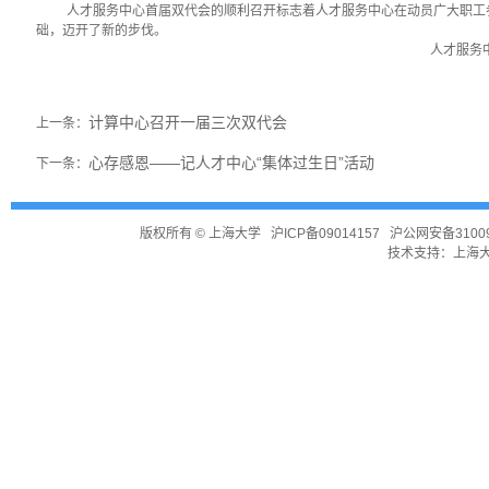
人才服务中心首届双代会的顺利召开标志着人才服务中心在动员广大职工
础，迈开了新的步伐。
人才服务中心 许
计算中心召开一届三次双代会
上一条：
心存感恩——记人才中心“集体过生日”活动
下一条：
版权所有 ©
上海大学
沪ICP备09014157
沪公网安备31009
技术支持：
上海