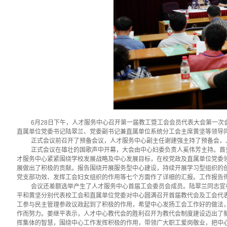
6月
28日
下午，人才服务中心召开第一届教工暨工会会员代表大会第一次
直属单位党委书记陆翠兰、党委副书记兼直属单位系统分工会主席黄坚等领导
正式会议前召开了预备会议，人才服务中心副主任谢建强主持了预备会，
正式会议在雄壮的国歌声中开幕，大会由中心妇委负责人奚伟芳主持。首
才服务中心紧紧围绕学校发展战略及中心发展目标，在校党政及直属单位党委
展做出了积极的贡献。报告围绕开展服务型中心建设，持续开展学习型组织的
党支部功效、发挥工会妇女组织的作用等七个方面作了详细的汇报。工作报告
会议还差额选举产生了人才服务中心首届工会委员会成员。陆翠兰同志宣
平和黄坚分别代表校工会和直属单位党委对中心圆满召开首届教代会及工会代
工参与民主管理参政议政起到了积极的作用，希望中心发扬工会工作好的做法
作而努力。姜继平表示，人才中心教代会的胜利召开为教代会制度建设迈出了
挥集体的智慧，围绕中心工作发挥积极的作用，带领广大职工爱岗敬业，把中