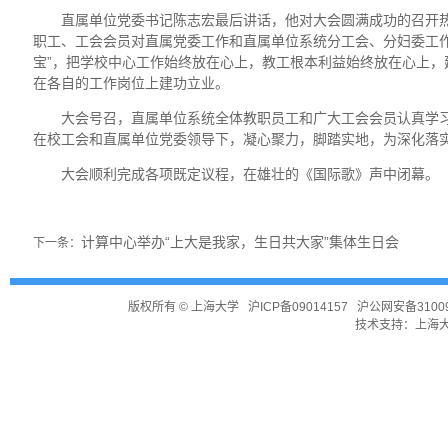
直属单位党委书记陈志宏最后讲话，他对大会圆满成功的召开
职工、工会会员对直属党委工作和直属单位系统分工会、分妇委工
宝”，把学校中心工作始终放在心上，教工根本利益始终放在心上
在各自的工作岗位上建功立业。
大会号召，直属单位系统全体教职员工和广大工会会员认真学
在校工会和直属单位党委领导下，凝心聚力，脚踏实地，为深化落
大会顺利完成各项既定议程，在雄壮的《国际歌》声中闭幕。
计算中心举办“上大是我家，生日共大家”集体生日会
下一条：
版权所有 ©
上海大学
沪ICP备09014157
沪公网安备31009
技术支持：
上海