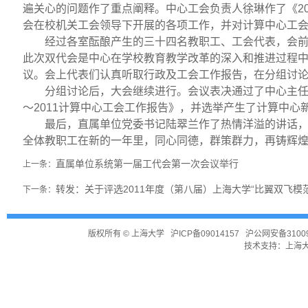
遍关心的问题作了重点阐释。中心工会负责人徐琳作了《
2
会在校机关工会领导下开展的各项工作，并对计算中心工
经过各室酝酿产生的三十四名教职工、工会代表，会
此次双代会是中心在学校教育教学改革的深入和推进过程
议。会上代表们认真听取行政及工会工作报告，在分组讨
分组讨论后，大会继续进行。会议表决通过了中心主
～
2011
计算中心工会工作报告》，并选举产生了计算中心
最后，直属单位党委书记陆翠兰作了热情洋溢的讲话
全体教职工在新的一年里，同心同德，群策群力，再铸辉
直属单位系统第一届工代会第一次会议举行
上一条：
转发：关于评选2011年度（第八届）上海大学“比翼双飞模
下一条：
版权所有 ©
上海大学
沪ICP备09014157
沪公网安备31009
技术支持：
上海