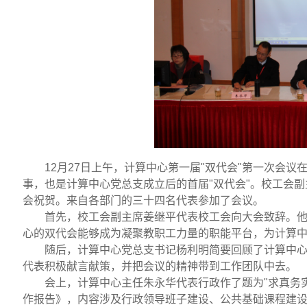
12
月
27
日
上午，计算中心第一届"双代会"第一次会议
事，也是计算中心党总支成立后的首届"双代会"。校工会
会祝贺。来自各部门的三十四名代表参加了会议。
首先，校工会副主席姜继平代表校工会向大会致辞。
心的双代会能够成为凝聚教职工力量的职能平台，为计算
随后，计算中心党总支书记杨利明简要回顾了计算中
代表积极献言献策，并把会议的精神带到工作团队中去。
会上，计算中心主任朱永华代表行政作了题为"求真务
作报告》，内容涉及行政领导班子建设、公共基础课程建