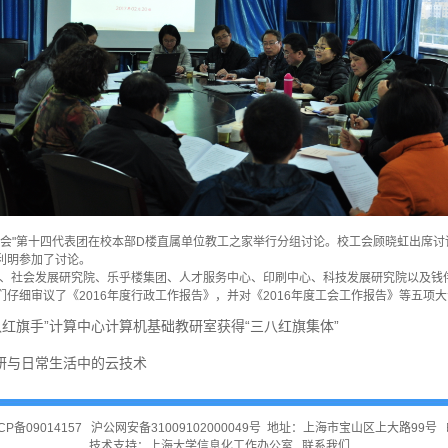
双代会"第十四代表团在校本部D楼直属单位教工之家举行分组讨论。校工会顾晓虹出席
利明参加了讨论。
、社会发展研究院、乐乎楼集团、人才服务中心、印刷中心、科技发展研究院以及钱伟
仔细审议了《2016年度行政工作报告》，并对《2016年度工会工作报告》等五项
红旗手”计算中心计算机基础教研室获得“三八红旗集体”
科研与日常生活中的云技术
CP备09014157
沪公网安备31009102000049号
地址：上海市宝山区上大路99号 邮
技术支持：
上海大学信息化工作办公室
联系我们