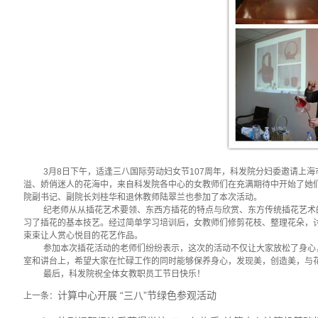
3
月
8
日下午，适逢三八国际劳动妇女节
107
周年，科发院分妇委邀请上海
溢、娇俏迷人的花海中，来自科发院各中心的女教师们在充满期待中开始了她
院副书记、副院长刘桂华和退休教师陆翠兰也参加了本次活动。
纪老师从从插花艺术要领、东西方插花的特点与欣赏、东方传统插花艺术
习了插花的基本技艺。经过简单学习培训后，女教师们修剪花枝、整理花朵，
束束让人赏心悦目的花艺作品。
参加本次插花活动的老师们纷纷表示，这次的活动不仅让大家放松了身心
室和讲台上，希望大家在忙碌工作的同时能够保养身心，发现美，创造美，与
最后，科发院祝全体女教职员工节日快乐！
计算中心开展 “三八”节绿色参观活动
上一条：