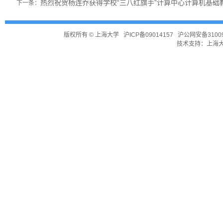
热烈祝贺杨连乔获得学校“三八红旗手”计算中心计算机基础教
下一条：
版权所有 ©
上海大学
沪ICP备09014157
沪公网安备31009
技术支持：
上海