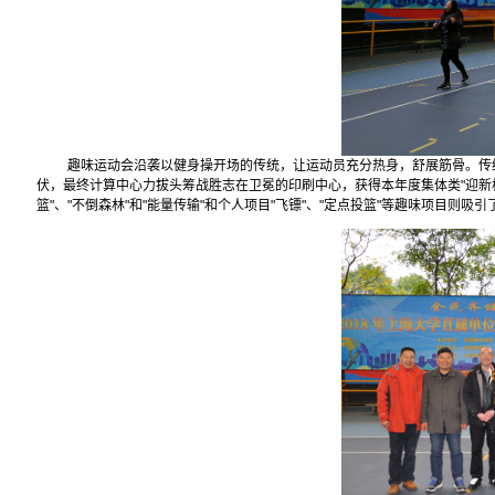
趣味运动会沿袭以健身操开场的传统，让运动员充分热身，舒展筋骨。传
伏，最终计算中心力拔头筹战胜志在卫冕的印刷中心，获得本年度集体类"迎新杯
篮"、"不倒森林"和"能量传输"和个人项目"飞镖"、"定点投篮"等趣味项目则